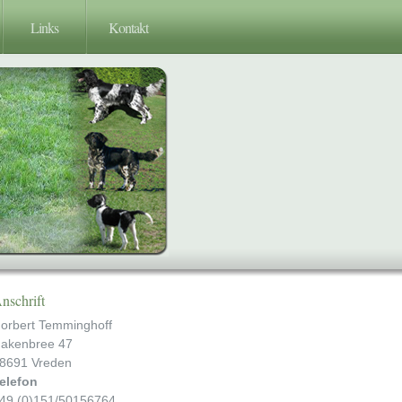
Links
Kontakt
nschrift
orbert Temminghoff
akenbree 47
8691 Vreden
elefon
49 (0)151/50156764