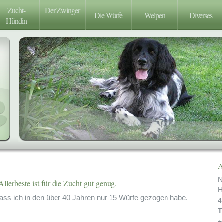
Zucht-
Der Zwinger
Die Würfe
Welpen
Diverses
Hündin
A
N
llerbeste ist für die Zucht gut genug.
H
 dass ich in den über 40 Jahren nur 15 Würfe gezogen habe.
4
T
+