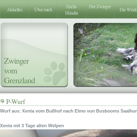
Zucht-
Der Zwinger
Aktuelles
Über mich
Die Würfe
Hündin
Zwinger
vom
Grenzland
P-Wurf
Wurf aus: Xenta vom Bußhof nach Elmo vun Busbooms Saalhu
Xenta mit 3 Tage alten Welpen